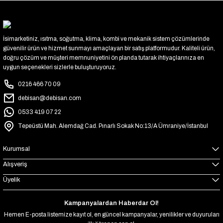
İsimarketiniz, ısıtma, soğutma, klima, kombi ve mekanik sistem çözümlerinde
güvenilir ürün ve hizmet sunmayı amaçlayan bir satış platformudur. Kaliteli ürün,
doğru çözüm ve müşteri memnuniyetini ön planda tutarak ihtiyaçlarınıza en
uygun seçenekleri sizlerle buluşturuyoruz.
0216 466 70 09
debisan@debisan.com
0533 419 07 22
Tepeüstü Mah. Alemdağ Cad. Pınarlı Sokak No:13/A Ümraniye/İstanbul
Kurumsal
Alışveriş
Üyelik
Kampanyalardan Haberdar Ol!
Hemen E-posta listemize kayıt ol, en güncel kampanyalar, yenilikler ve duyuruları