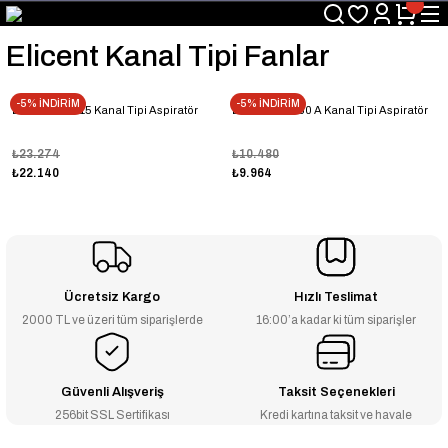
Üyelerimize Özel "uye2026" Koduyla Sepette Ekstra %3 İndirim
KAZAN-KASKAD İÇİN TEK ADRES
Elicent Kanal Tipi Fanlar
-5% İNDİRİM
-5% İNDİRİM
Elicent Axc 315 Kanal Tipi Aspiratör
Elicent Axc 160 A Kanal Tipi Aspiratör
₺23.274
₺10.480
₺22.140
₺9.964
Ücretsiz Kargo
Hızlı Teslimat
2000 TL ve üzeri tüm siparişlerde
16:00’a kadar ki tüm siparişler
Güvenli Alışveriş
Taksit Seçenekleri
256bit SSL Sertifikası
Kredi kartına taksit ve havale