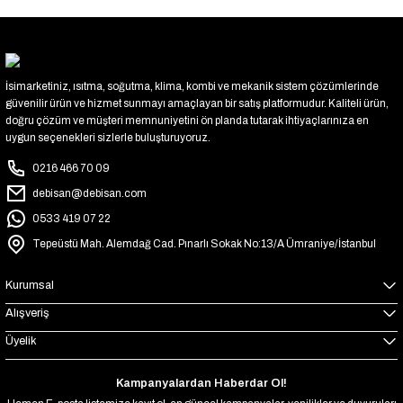
İsimarketiniz, ısıtma, soğutma, klima, kombi ve mekanik sistem çözümlerinde
güvenilir ürün ve hizmet sunmayı amaçlayan bir satış platformudur. Kaliteli ürün,
doğru çözüm ve müşteri memnuniyetini ön planda tutarak ihtiyaçlarınıza en
uygun seçenekleri sizlerle buluşturuyoruz.
0216 466 70 09
debisan@debisan.com
0533 419 07 22
Tepeüstü Mah. Alemdağ Cad. Pınarlı Sokak No:13/A Ümraniye/İstanbul
Kurumsal
Alışveriş
Üyelik
Kampanyalardan Haberdar Ol!