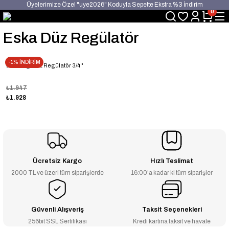
Üyelerimize Özel "uye2026" Koduyla Sepette Ekstra %3 İndirim
0
KAZAN-KASKAD İÇİN TEK ADRES
Eska Düz Regülatör
-1% İNDİRİM
Eska Erg Düz Regülatör 3/4''
₺1.947
₺1.928
Ücretsiz Kargo
Hızlı Teslimat
2000 TL ve üzeri tüm siparişlerde
16:00’a kadar ki tüm siparişler
Güvenli Alışveriş
Taksit Seçenekleri
256bit SSL Sertifikası
Kredi kartına taksit ve havale