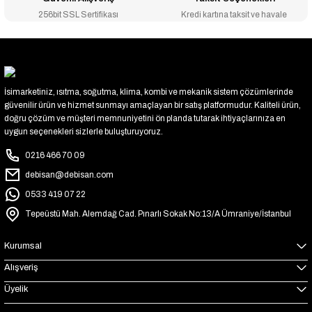
256bit SSL Sertifikası
Kredi kartına taksit ve havale
İsimarketiniz, ısıtma, soğutma, klima, kombi ve mekanik sistem çözümlerinde
güvenilir ürün ve hizmet sunmayı amaçlayan bir satış platformudur. Kaliteli ürün,
doğru çözüm ve müşteri memnuniyetini ön planda tutarak ihtiyaçlarınıza en
uygun seçenekleri sizlerle buluşturuyoruz.
0216 466 70 09
debisan@debisan.com
0533 419 07 22
Tepeüstü Mah. Alemdağ Cad. Pınarlı Sokak No:13/A Ümraniye/İstanbul
Kurumsal
Alışveriş
Üyelik