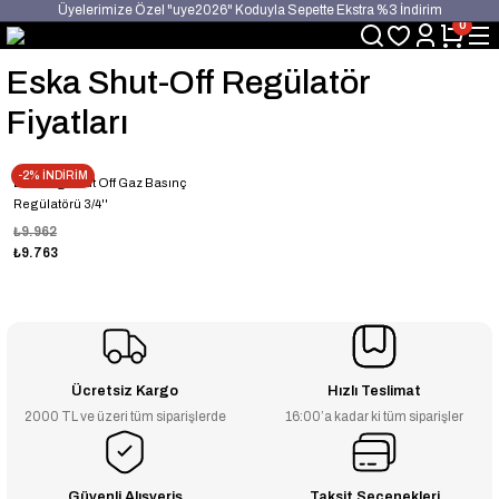
Üyelerimize Özel "uye2026" Koduyla Sepette Ekstra %3 İndirim
0
KAZAN-KASKAD İÇİN TEK ADRES
Eska Shut-Off Regülatör
Fiyatları
-2% İNDİRİM
Eska Erg Shut Off Gaz Basınç
Regülatörü 3/4''
₺9.962
₺9.763
Ücretsiz Kargo
Hızlı Teslimat
2000 TL ve üzeri tüm siparişlerde
16:00’a kadar ki tüm siparişler
Güvenli Alışveriş
Taksit Seçenekleri