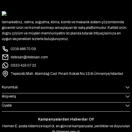
İsimarketiniz, ısıtma, soğutma, klima, kombi ve mekanik sistem çözümlerinde
güvenilir ürün ve hizmet sunmayı amaçlayan bir satış platformudur. Kaliteli ürün,
doğru çözüm ve müşteri memnuniyetini ön planda tutarak ihtiyaçlarınıza en
uygun seçenekleri sizlerle buluşturuyoruz.
0216 466 70 09
debisan@debisan.com
0533 419 07 22
Tepeüstü Mah. Alemdağ Cad. Pınarlı Sokak No:13/A Ümraniye/İstanbul
Kurumsal
Alışveriş
Üyelik
Kampanyalardan Haberdar Ol!
Hemen E-posta listemize kayıt ol, en güncel kampanyalar, yenilikler ve duyuruları
ilk öğrenen sen ol.