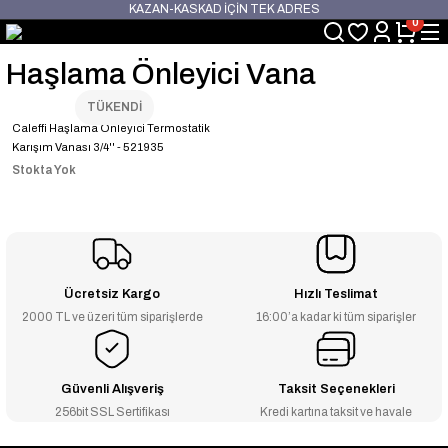
KAZAN-KASKAD İÇİN TEK ADRES
0
Haşlama Önleyici Vana
TÜKENDİ
Caleffi Haşlama Önleyici Termostatik
Karışım Vanası 3/4'' - 521935
Stokta Yok
Ücretsiz Kargo
Hızlı Teslimat
2000 TL ve üzeri tüm siparişlerde
16:00’a kadar ki tüm siparişler
Güvenli Alışveriş
Taksit Seçenekleri
256bit SSL Sertifikası
Kredi kartına taksit ve havale