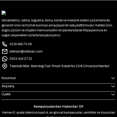
İsimarketiniz, ısıtma, soğutma, klima, kombi ve mekanik sistem çözümlerinde
güvenilir ürün ve hizmet sunmayı amaçlayan bir satış platformudur. Kaliteli ürün,
doğru çözüm ve müşteri memnuniyetini ön planda tutarak ihtiyaçlarınıza en
uygun seçenekleri sizlerle buluşturuyoruz.
0216 466 70 09
debisan@debisan.com
0533 419 07 22
Tepeüstü Mah. Alemdağ Cad. Pınarlı Sokak No:13/A Ümraniye/İstanbul
Kurumsal
Alışveriş
Üyelik
Kampanyalardan Haberdar Ol!
Hemen E-posta listemize kayıt ol, en güncel kampanyalar, yenilikler ve duyuruları