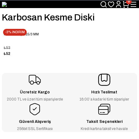
0
Üyelerimize Özel "uye2026" Koduyla Sepette Ekstra %3 İndirim
KAZAN-KASKAD İÇİN TEK ADRES
Karbosan Kesme Diski
-3% İNDİRİM
Kesme Taşı 115/3 MM
₺53
₺52
Ücretsiz Kargo
Hızlı Teslimat
2000 TL ve üzeri tüm siparişlerde
16:00’a kadar ki tüm siparişler
Güvenli Alışveriş
Taksit Seçenekleri
256bit SSL Sertifikası
Kredi kartına taksit ve havale