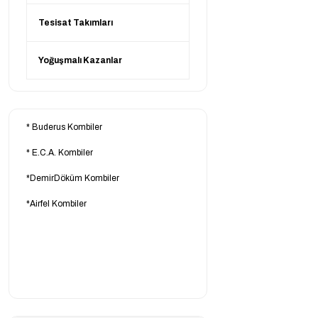
Tesisat Takımları
Yoğuşmalı Kazanlar
*
Buderus Kombiler
*
E.C.A. Kombiler
*
DemirDöküm Kombiler
*
Airfel Kombiler