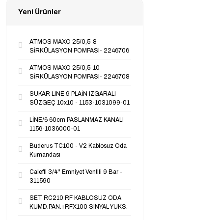
Yeni Ürünler
ATMOS MAXO 25/0,5-8
SİRKÜLASYON POMPASI- 2246706
ATMOS MAXO 25/0,5-10
SİRKÜLASYON POMPASI- 2246708
SUKAR LINE 9 PLAİN IZGARALI
SÜZGEÇ 10x10 - 1153-1031099-01
LİNE/6 60cm PASLANMAZ KANALI
1156-1036000-01
Buderus TC100 - V2 Kablosuz Oda
Kumandası
Caleffi 3/4'' Emniyet Ventili 9 Bar -
311590
SET RC210 RF KABLOSUZ ODA
KUMD.PAN.+RFX100 SINYAL YUKS.