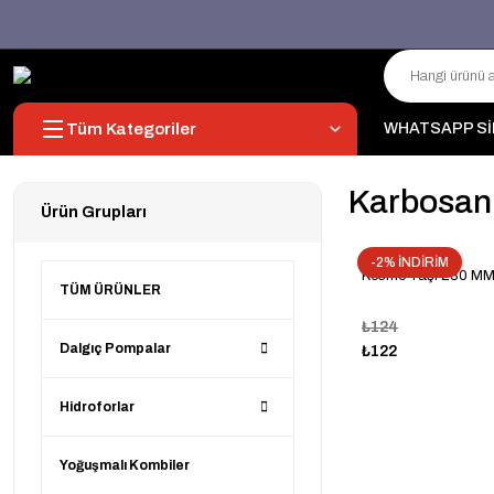
Tüm Kategoriler
WHATSAPP Sİ
Karbosan
Ürün Grupları
-2% İNDİRİM
Kesme Taşı 230 M
TÜM ÜRÜNLER
₺124
Dalgıç Pompalar
₺122
Hidroforlar
Yoğuşmalı Kombiler