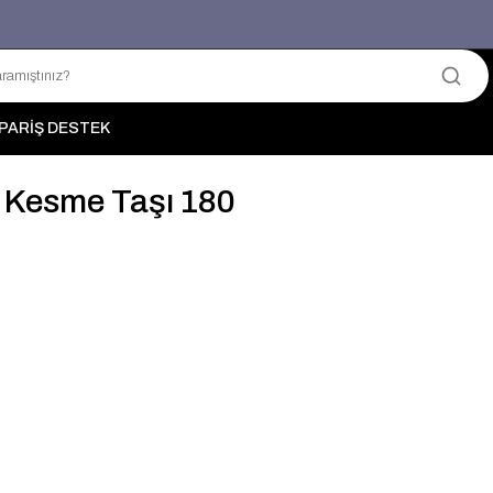
Üyelerimize Özel "uye2026" Koduyla Sepette Ekstra %3 İndirim
KAZAN-KASKAD İÇİN TEK ADRES
PARİŞ DESTEK
 Kesme Taşı 180
M