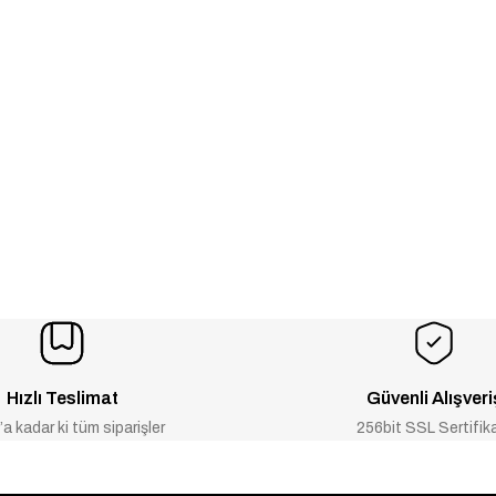
Hızlı Teslimat
Güvenli Alışveri
a kadar ki tüm siparişler
256bit SSL Sertifik