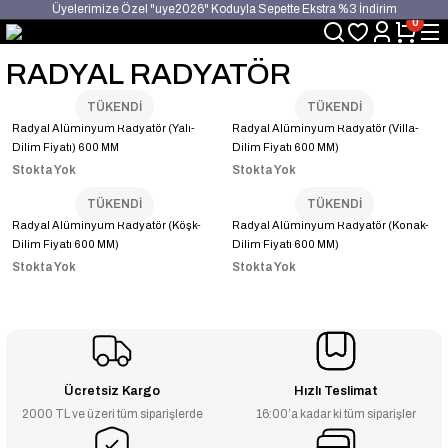
Üyelerimize Özel "uye2026" Koduyla Sepette Ekstra %3 İndirim
0
KAZAN-KASKAD İÇİN TEK ADRES
RADYAL RADYATÖR
TÜKENDİ
TÜKENDİ
Radyal Alüminyum Radyatör (Yalı-
Radyal Alüminyum Radyatör (Villa-
Dilim Fiyatı) 600 MM
Dilim Fiyatı 600 MM)
Stokta Yok
Stokta Yok
TÜKENDİ
TÜKENDİ
Radyal Alüminyum Radyatör (Köşk-
Radyal Alüminyum Radyatör (Konak-
Dilim Fiyatı 600 MM)
Dilim Fiyatı 600 MM)
Stokta Yok
Stokta Yok
Ücretsiz Kargo
Hızlı Teslimat
2000 TL ve üzeri tüm siparişlerde
16:00’a kadar ki tüm siparişler