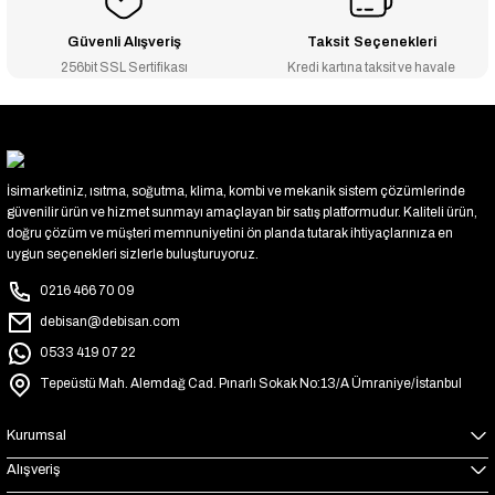
Güvenli Alışveriş
Taksit Seçenekleri
256bit SSL Sertifikası
Kredi kartına taksit ve havale
İsimarketiniz, ısıtma, soğutma, klima, kombi ve mekanik sistem çözümlerinde
güvenilir ürün ve hizmet sunmayı amaçlayan bir satış platformudur. Kaliteli ürün,
doğru çözüm ve müşteri memnuniyetini ön planda tutarak ihtiyaçlarınıza en
uygun seçenekleri sizlerle buluşturuyoruz.
0216 466 70 09
debisan@debisan.com
0533 419 07 22
Tepeüstü Mah. Alemdağ Cad. Pınarlı Sokak No:13/A Ümraniye/İstanbul
Kurumsal
Alışveriş