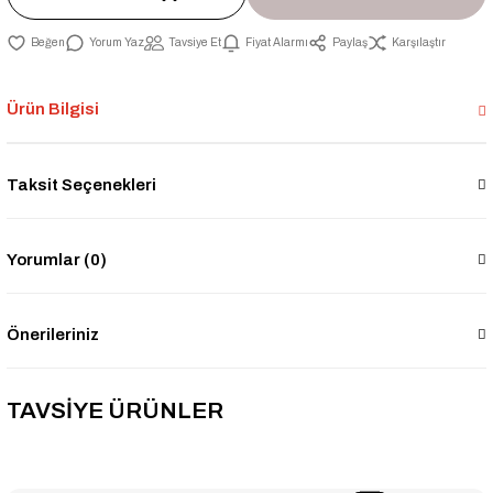
Yorum Yaz
Tavsiye Et
Fiyat Alarmı
Paylaş
Karşılaştır
Ürün Bilgisi
Taksit Seçenekleri
Yorumlar (0)
Önerileriniz
TAVSİYE ÜRÜNLER
-2% İNDİRİM
-2% İNDİRİM
11/2'' Sarı Düz Rakor - 1144
1'' Sarı Düz Rakor - 1142