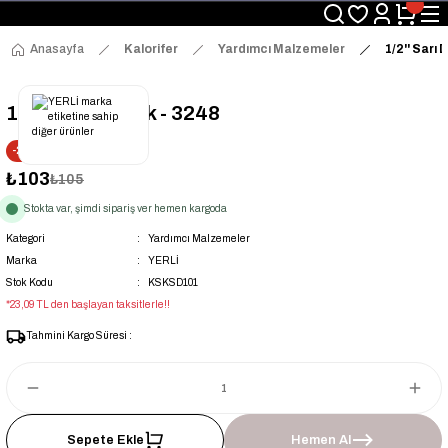
Üyelerimize Özel "uye2026" Koduyla Sepette Ekstra %3 İndirim
KAZAN-KASKAD İÇİN TEK ADRES
Anasayfa
Kalorifer
Yardımcı Malzemeler
1/2'' Sarı 
1/2'' Sarı Dirsek - 3248
-2% İNDİRİM
₺103
₺105
Stokta var, şimdi sipariş ver hemen kargoda
Kategori
Yardımcı Malzemeler
Marka
YERLİ
Stok Kodu
KSKSD101
*23,09 TL den başlayan taksitlerle!!
Tahmini Kargo Süresi :
Sepete Ekle
Hemen Al