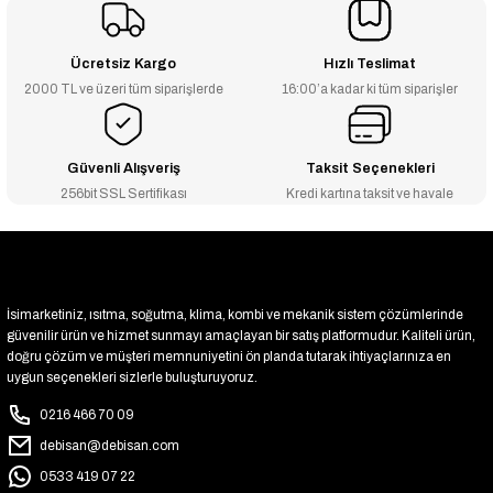
₺547
₺217
₺536
₺212
Ücretsiz Kargo
Hızlı Teslimat
2000 TL ve üzeri tüm siparişlerde
16:00’a kadar ki tüm siparişler
-2% İNDİRİM
-2% İNDİRİM
1/2'' Sarı Düz Rakor - 1140
11/2'' Sarı Dirsek - 3252
₺82
₺562
₺81
₺551
Güvenli Alışveriş
Taksit Seçenekleri
256bit SSL Sertifikası
Kredi kartına taksit ve havale
İsimarketiniz, ısıtma, soğutma, klima, kombi ve mekanik sistem çözümlerinde
güvenilir ürün ve hizmet sunmayı amaçlayan bir satış platformudur. Kaliteli ürün,
doğru çözüm ve müşteri memnuniyetini ön planda tutarak ihtiyaçlarınıza en
uygun seçenekleri sizlerle buluşturuyoruz.
0216 466 70 09
debisan@debisan.com
0533 419 07 22