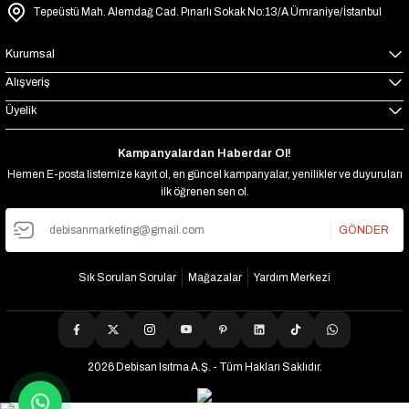
Tepeüstü Mah. Alemdağ Cad. Pınarlı Sokak No:13/A Ümraniye/İstanbul
Kurumsal
Alışveriş
Üyelik
Kampanyalardan Haberdar Ol!
Hemen E-posta listemize kayıt ol, en güncel kampanyalar, yenilikler ve duyuruları
ilk öğrenen sen ol.
GÖNDER
Sık Sorulan Sorular
Mağazalar
Yardım Merkezi
2026 Debisan Isıtma A.Ş. - Tüm Hakları Saklıdır.