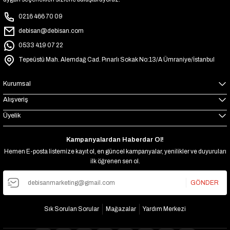
0216 466 70 09
debisan@debisan.com
0533 419 07 22
Tepeüstü Mah. Alemdağ Cad. Pınarlı Sokak No:13/A Ümraniye/İstanbul
Kurumsal
Alışveriş
Üyelik
Kampanyalardan Haberdar Ol!
Hemen E-posta listemize kayıt ol, en güncel kampanyalar, yenilikler ve duyuruları
ilk öğrenen sen ol.
GÖNDER
Sık Sorulan Sorular
Mağazalar
Yardım Merkezi