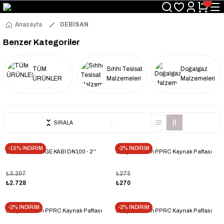
Üyelerimize Özel "uye2026" Koduyla Sepette Ekstra %3 İndirim
KAZAN-KASKAD İÇİN TEK ADRES
Anasayfa
DEBİSAN
Benzer Kategoriler
TÜM
Sıhhi Tesisat
Doğalgaz
ÜRÜNLER
Malzemeleri
Malzemeleri
SIRALA
-15% İNDİRİM
-2% İNDİRİM
DEBİSAN DENGE KABI DN100 - 2''
Dinçer 32 mm PPRC Kaynak Paftası
₺3.207
₺275
₺2.728
₺270
-2% İNDİRİM
-2% İNDİRİM
Dinçer 25 mm PPRC Kaynak Paftası
Dinçer 20 mm PPRC Kaynak Paftası