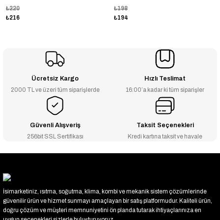
₺220
₺198
₺216
₺194
Ücretsiz Kargo
Hızlı Teslimat
2000 TL ve üzeri tüm siparişlerde
16:00’a kadar ki tüm siparişler
Güvenli Alışveriş
Taksit Seçenekleri
256bit SSL Sertifikası
Kredi kartına taksit ve havale
İsimarketiniz, ısıtma, soğutma, klima, kombi ve mekanik sistem çözümlerinde
güvenilir ürün ve hizmet sunmayı amaçlayan bir satış platformudur. Kaliteli ürün,
doğru çözüm ve müşteri memnuniyetini ön planda tutarak ihtiyaçlarınıza en
uygun seçenekleri sizlerle buluşturuyoruz.